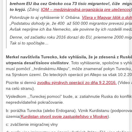
brehom EU iba cez Grécko cca 73 tisíc migrantov!, čiže mig
to kryjú.
(Zdroj:
IOM – medzinárodná organizácia pre utečencov
Potvrdzuje to aj vyhlásenie V. Orbána.
Včera v Magyar Idók o d
„Podstatou dohody je, že 400 až 500 000 migrantov prevezú pri
Avšak neprijme ich iba Nemecko, ale povinne by ich rozdelili medz
Denne, od začiatku roku 2016 dorazí do EU, priemerne 2000 mig
Tak si to spočítajte…
Merkel navštívila Turecko, kde vyhlásila, že je zdesená z Rus
utrpenia desaťtisícov civilistov
. Toto vyhlásenie, spoločne s vy
musí pomôcť ,,hrdinskému Allepu“, môže znamenať pokyn Turecku,
na Sýrskom území. Do leteckých operácií pri Allepo sa však 10.2.201
Pozrite si dennú
zvodku sýrskych operácií zo dňa 9.2.2016.
(Video 
na celú stranu).
Výsledkom ,,Tureckej pomoci“ bude, a: zatiahnutie Ruska do konfli
nepredvídateľné pokračovanie.
b: porážka Turecka (alebo Erdogana). Vznik Kurdistanu (podporova
územia(
Kurdistan otvoril svoje zastupiteľstvo v Moskve
).
c: zväčšenie imigračnej vlny