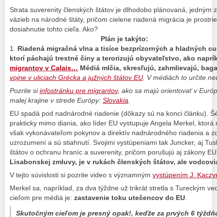
Strata suverenity členských štátov je dlhodobo plánovaná, jedným z 
väzieb na národné štáty, pričom cielene riadená migrácia je prostr
dosiahnutie tohto cieľa. Ako?
Plán je takýto:
1.
Riadená migračná vlna a tisíce bezprízorných a hladných c
ktorí páchajú trestné činy a terorizujú obyvateľstvo, ako naprí
migrantov v Calais…
Médiá mlčia, skresľujú, zahmlievajú, baga
vojne v uliciach Grécka a južných štátov EU
. V médiách to určite n
Pozrite si
infostránku pre migrantov
, ako sa majú orientovať v Európe
malej krajine v strede Európy:
Slovakia
.
EU spadá pod nadnárodné riadenie (dôkazy sú na konci článku). Šé
prakticky mimo diania, ako líder EU vystupuje Angela Merkel, ktor
však vykonávateľom pokynov a direktív nadnárodného riadenia a zdá
uzrozumení a sú stiahnutí. Svojimi vystúpeniami tak Juncker, aj Tu
štátov o ochranu hraníc a suverenity, pričom porušujú aj zákony E
Lisabonskej zmluvy, je v rukách členských štátov, ale vodcovi
V tejto súvislosti si pozrite video s významným
vystúpením J. Kaczy
Merkel sa, napríklad, za dva týždne už trikrát stretla s Tureckým 
cieľom pre médiá je:
zastavenie toku utečencov do EU
.
Skutočným cieľom je presný opak!, keďže za prvých 6 týždňo