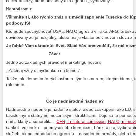
chcieť dôkazy, bude obvinený ako agent a ,,vymazaný“.
Naproti tomu:
Všimnite si, ako rýchlo zmizlo z médií zapojenie Turecka do lúp
podpory IS!
Kto bude spochybňovať USA a NATO agresiu v Iraku, AFG, Srbsku a
obviňovaný že je nelojálny, alebo nie je vlastenec v novom slova zm
Je ľahké Vám ukradnúť Svet. Stačí Vás presvedčiť, že nič nez
Záver.
Jedno zo základných pravidiel marketingu hovorí:
,,Začínaj vždy s myšlienkou na koniec“.
Takže, ak ideme touto rýchlosťou a týmto smerom, ktorým ideme, 
rok tamto…
Čo je nadnárodné riadenie?
Nadnárodné riadenie je riadenie štátov, alebo zoskupení, ako EU, štr
takisto inými štátnymi, mocenskými štruktúrami. Deje sa to pomoc
riadia klany a superelita –
CFR, Trillateral comission, NATO, mimov
sankcií, vojensko – priemyselného komplexu, bánk, ale aj vydieran
služieb, alebo jednoducho agresiou – nasadením armády, alebo teror