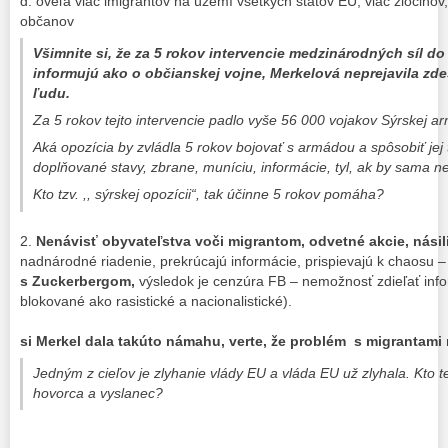
d: oveľa viac imigrantov na území všetkých štátov EU, viac zločinov, 
občanov
Všimnite si, že za 5 rokov intervencie medzinárodných síl do 
informujú ako o občianskej vojne, Merkelová neprejavila zd
ľudu.
Za 5 rokov tejto intervencie padlo vyše 56 000 vojakov Sýrskej a
Aká opozícia by zvládla 5 rokov bojovať s armádou a spôsobiť jej 
doplňované stavy, zbrane, muníciu, informácie, tyl, ak by sama 
Kto tzv. ,, sýrskej opozícii“, tak účinne 5 rokov pomáha?
2.
Nenávisť obyvateľstva voči migrantom, odvetné akcie, násil
nadnárodné riadenie, prekrúcajú informácie, prispievajú k chaosu – 
s Zuckerbergom,
výsledok je cenzúra FB – nemožnosť zdieľať inf
blokované ako rasistické a nac
si Merkel dala takúto námahu, verte, že problém s migrantami
Jedným z cieľov je zlyhanie vlády EU a vláda EU už zlyhala. Kto te
hovorca a vyslanec?