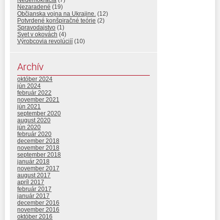
Nedemokracia
(7)
Nezaradené
(19)
Občianska vojna na Ukrajine.
(12)
Potvrdené konšpiračné teórie
(2)
Spravodajstvo
(1)
Svet v okovách
(4)
Výrobcovia revolúciíí
(10)
Archív
október 2024
jún 2024
február 2022
november 2021
jún 2021
september 2020
august 2020
jún 2020
február 2020
december 2018
november 2018
september 2018
január 2018
november 2017
august 2017
apríl 2017
február 2017
január 2017
december 2016
november 2016
október 2016