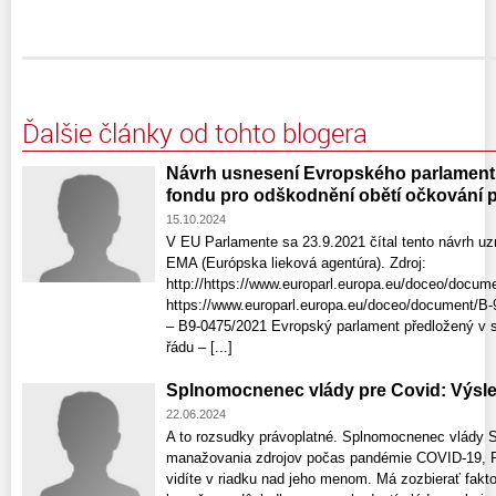
Ďalšie články od tohto blogera
Návrh usnesení Evropského parlamentu
fondu pro odškodnění obětí očkování 
15.10.2024
V EU Parlamente sa 23.9.2021 čítal tento návrh uzn
EMA (Európska lieková agentúra). Zdroj:
http://https://www.europarl.europa.eu/doceo/docu
https://www.europarl.europa.eu/doceo/document/B
– B9-0475/2021 Evropský parlament předložený v 
řádu – [...]
Splnomocnenec vlády pre Covid: Výsl
22.06.2024
A to rozsudky právoplatné. Splnomocnenec vlády S
manažovania zdrojov počas pandémie COVID-19, Pet
vidíte v riadku nad jeho menom. Má zozbierať faktog