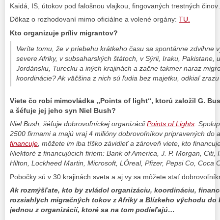
Kaidá, IS, útokov pod falošnou vlajkou, fingovaných trestných čino
Dôkaz o rozhodovaní mimo oficiálne a volené orgány:
TU.
Kto organizuje príliv migrantov?
Veríte tomu, že v priebehu krátkeho času sa spontánne zdvihne vyš
severe Afriky, v subsaharských štátoch, v Sýrii, Iraku, Pakistane
Jordánsku, Turecku a iných krajinách a začne takmer naraz mig
koordinácie? Ak väčšina z nich sú ľudia bez majetku, odkiaľ zrazu 
Viete čo robí mimovládka ,,Points of light“, ktorú založil G. B
a šéfuje jej jeho syn Niel Bush?
Niel Bush, šéfuje dobrovoľníckej organizácii
Points of Lights
. Spolup
2500 firmami a majú vraj 4 milióny dobrovoľníkov pripravených do 
financuje
, môžete im iba tíško závidieť a zároveň viete, kto financu
Niektoré z financujúcich firiem: Bank of America, J. P. Morgan, Citi,
Hilton, Lockheed Martin, Microsoft, LÓreal, Pfizer, Pepsi Co, Coca
Pobočky sú v 30 krajinách sveta a aj vy sa môžete stať dobrovoľník
Ak rozmýšľate, kto by zvládol organizáciu, koordináciu, financo
rozsiahlych migračných tokov z Afriky a Blízkeho východu do E
jednou z organizácií, ktoré sa na tom podieľajú…