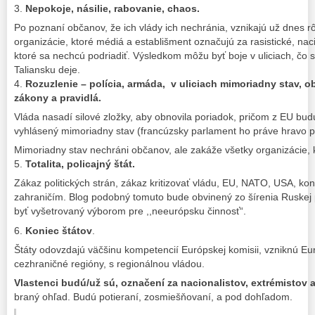
3.
Nepokoje, násilie, rabovanie, chaos.
Po poznaní občanov, že ich vlády ich nechránia, vznikajú už dnes
organizácie, ktoré médiá a establišment označujú za rasistické, naci
ktoré sa nechcú podriadiť. Výsledkom môžu byť boje v uliciach, čo s
Taliansku deje.
4.
Rozuzlenie – polícia, armáda, v uliciach mimoriadny stav, 
zákony a pravidlá.
Vláda nasadí silové zložky, aby obnovila poriadok, pričom z EU bu
vyhlásený mimoriadny stav (francúzsky parlament ho práve hravo pr
Mimoriadny stav nechráni občanov, ale zakáže všetky organizácie, 
5.
Totalita, policajný štát.
Zákaz politických strán, zákaz kritizovať vládu, EU, NATO, USA, ko
zahraničím. Blog podobný tomuto bude obvinený zo šírenia Ruskej
byť vyšetrovaný výborom pre ,,neeurópsku činnosť“.
6.
Koniec štátov
.
Štáty odovzdajú väčšinu kompetencií Európskej komisii, vzniknú E
cezhraničné regióny, s regionálnou vládou.
Vlastenci budú/už sú, označení za nacionalistov, extrémistov a
braný ohľad. Budú potieraní, zosmiešňovaní, a pod dohľadom.