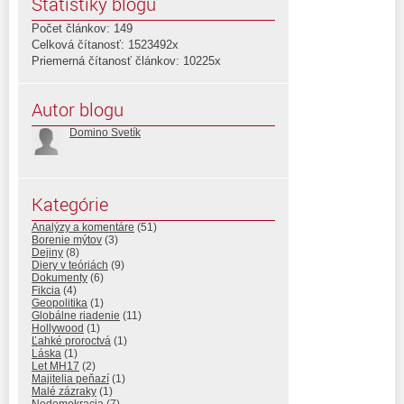
Štatistiky blogu
Počet článkov: 149
Celková čítanosť: 1523492x
Priemerná čítanosť článkov: 10225x
Autor blogu
Domino Svetík
Kategórie
Analýzy a komentáre
(51)
Borenie mýtov
(3)
Dejiny
(8)
Diery v teóriách
(9)
Dokumenty
(6)
Fikcia
(4)
Geopolitika
(1)
Globálne riadenie
(11)
Hollywood
(1)
Ľahké proroctvá
(1)
Láska
(1)
Let MH17
(2)
Majitelia peňazí
(1)
Malé zázraky
(1)