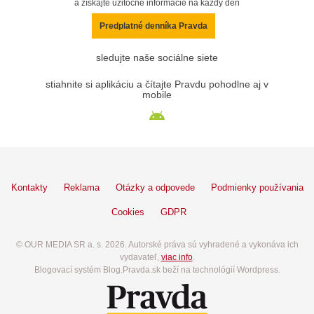
a získajte užitočné informácie na každý deň
Predplatné denníka Pravda
sledujte naše sociálne siete
stiahnite si aplikáciu a čítajte Pravdu pohodlne aj v
mobile
Kontakty
Reklama
Otázky a odpovede
Podmienky používania
Cookies
GDPR
© OUR MEDIA SR a. s. 2026. Autorské práva sú vyhradené a vykonáva ich
vydavateľ,
viac info
.
Blogovací systém Blog.Pravda.sk beží na technológií Wordpress.