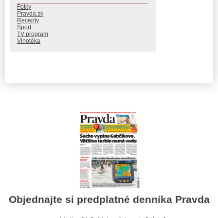
Fotky
Pravda.sk
Recepty
Šport
TV program
Vinotéka
Objednajte si predplatné denníka Pravda