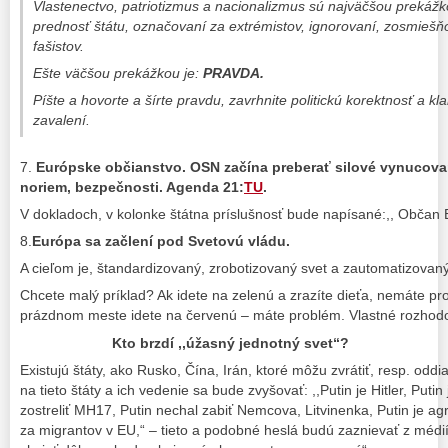
Vlastenectvo, patriotizmus a nacionalizmus sú najväčšou prekážkou
prednosť štátu, označovaní za extrémistov, ignorovaní, zosmiešň
fašistov.
Ešte väčšou prekážkou je:
PRAVDA.
Píšte a hovorte a šírte pravdu, zavrhnite politickú korektnosť a 
zavalení.
7.
Európske občianstvo. OSN začína preberať silové vynucova
noriem, bezpečnosti. Agenda 21:
TU
.
V dokladoch, v kolonke štátna príslušnosť bude napísané:,, Občan 
8.
Európa sa začlení pod Svetovú vládu.
A cieľom je, štandardizovaný, zrobotizovaný svet a zautomatizovan
Chcete malý príklad? Ak idete na zelenú a zrazíte dieťa, nemáte pro
prázdnom meste idete na červenú – máte problém. Vlastné rozhodov
Kto brzdí ,,úžasný jednotný svet“?
Existujú štáty, ako Rusko, Čína, Irán, ktoré môžu zvrátiť, resp. oddial
na tieto štáty a ich vedenie sa bude zvyšovať: ,,Putin je Hitler, Putin
zostreliť MH17, Putin nechal zabiť Nemcova, Litvinenka, Putin je ag
za migrantov v EU,“ – tieto a podobné heslá budú zaznievať z médií 