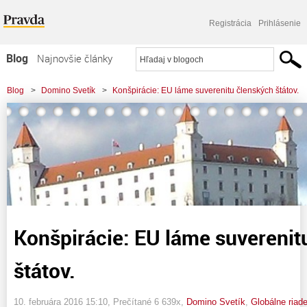
Registrácia
Prihlásenie
Blog
Najnovšie články
Najčítanejšie články
Blog
>
Domino Svetík
>
Konšpirácie: EU láme suverenitu členských štátov.
Najkomentovanejšie články
Zoznam blogov
Komerčné blogy
Konšpirácie: EU láme suverenit
štátov.
10. februára 2016 15:10
, Prečítané 6 639x,
Domino Svetík
,
Globálne riad