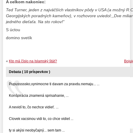
A celkom nakoniec:
Ted Turner, jeden z najväčších vlastníkov pôdy v USA (a možný R.C
Georgijských poradných kameňov), v rozhovore uviedol:,,Dve miliardy
jedného dieťaťa. Na sto rokov!“
S úctou
domino svetík
«
Kto má číslo na Islamský štát?
Bojuj
Debata ( 10 príspevkov )
Pupusssssko,vynimocne ti davam za pravdu.nemaju... ...
Konšpirácia znamená sprisahanie, ...
A nevidí to, čo nechce vidieť. ...
Clovek vacsinou vidi to, co chce vidiet ...
ty si akýsi neobyčajný... sem tam ...