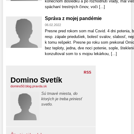
konečnom dôsledku a po rozhodnutí vlády, mal vi
spáchaní trestných činov, voči [...]
Správa z mojej pandémie
06.02.2022
Presne pred rokom som mal Covid. 4 dni potenia, bez
resp. zápale priedušiek, bolesť svalov, slabosť, 
k tomu rešpekt. Presne po roku som prekonal Omicr
bez teploty, jedna, dve noci potenie, sople, štekle
konzultoval som to s mojou lekárkou, [...]
RSS
Domino Svetík
domino50.blog.pravda.sk
Sú tmavé miesta, do
ktorých je treba priniesť
svetlo.