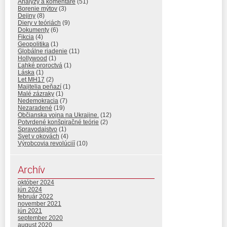
Analýzy a komentáre
(51)
Borenie mýtov
(3)
Dejiny
(8)
Diery v teóriách
(9)
Dokumenty
(6)
Fikcia
(4)
Geopolitika
(1)
Globálne riadenie
(11)
Hollywood
(1)
Ľahké proroctvá
(1)
Láska
(1)
Let MH17
(2)
Majitelia peňazí
(1)
Malé zázraky
(1)
Nedemokracia
(7)
Nezaradené
(19)
Občianska vojna na Ukrajine.
(12)
Potvrdené konšpiračné teórie
(2)
Spravodajstvo
(1)
Svet v okovách
(4)
Výrobcovia revolúciíí
(10)
Archív
október 2024
jún 2024
február 2022
november 2021
jún 2021
september 2020
august 2020