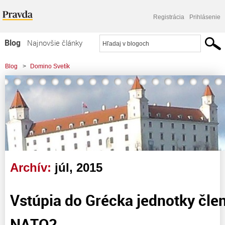
Registrácia
Prihlásenie
Blog
Najnovšie články
Najčítanejšie články
Blog
>
Domino Svetík
Najkomentovanejšie články
Zoznam blogov
Komerčné blogy
Archív:
júl, 2015
Vstúpia do Grécka jednotky čle
NATO?