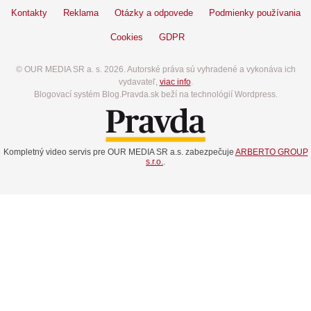
Kontakty
Reklama
Otázky a odpovede
Podmienky používania
Cookies
GDPR
© OUR MEDIA SR a. s. 2026. Autorské práva sú vyhradené a vykonáva ich
vydavateľ,
viac info
.
Blogovací systém Blog.Pravda.sk beží na technológií Wordpress.
Kompletný video servis pre OUR MEDIA SR a.s. zabezpečuje
ARBERTO GROUP
s.r.o.
.