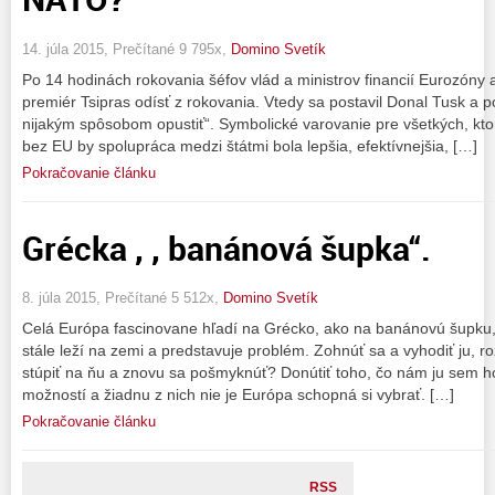
14. júla 2015, Prečítané 9 795x,
Domino Svetík
Po 14 hodinách rokovania šéfov vlád a ministrov financií Eurozó
premiér Tsipras odísť z rokovania. Vtedy sa postavil Donal Tusk a 
nijakým spôsobom opustiť“. Symbolické varovanie pre všetkých, kto
bez EU by spolupráca medzi štátmi bola lepšia, efektívnejšia, […]
Pokračovanie článku
Grécka , , banánová šupka“.
8. júla 2015, Prečítané 5 512x,
Domino Svetík
Celá Európa fascinovane hľadí na Grécko, ako na banánovú šupku,
stále leží na zemi a predstavuje problém. Zohnúť sa a vyhodiť ju, roz
stúpiť na ňu a znovu sa pošmyknúť? Donútiť toho, čo nám ju sem ho
možností a žiadnu z nich nie je Európa schopná si vybrať. […]
Pokračovanie článku
RSS