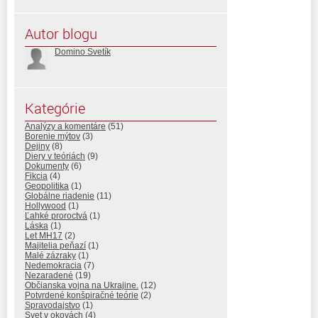
Autor blogu
Domino Svetík
Kategórie
Analýzy a komentáre
(51)
Borenie mýtov
(3)
Dejiny
(8)
Diery v teóriách
(9)
Dokumenty
(6)
Fikcia
(4)
Geopolitika
(1)
Globálne riadenie
(11)
Hollywood
(1)
Ľahké proroctvá
(1)
Láska
(1)
Let MH17
(2)
Majitelia peňazí
(1)
Malé zázraky
(1)
Nedemokracia
(7)
Nezaradené
(19)
Občianska vojna na Ukrajine.
(12)
Potvrdené konšpiračné teórie
(2)
Spravodajstvo
(1)
Svet v okovách
(4)