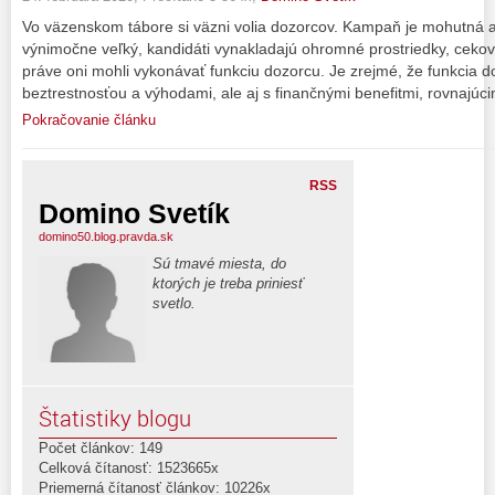
Vo väzenskom tábore si väzni volia dozorcov. Kampaň je mohutná a 
výnimočne veľký, kandidáti vynakladajú ohromné prostriedky, cekov
práve oni mohli vykonávať funkciu dozorcu. Je zrejmé, že funkcia d
beztrestnosťou a výhodami, ale aj s finančnými benefitmi, rovnajúc
Pokračovanie článku
RSS
Domino Svetík
domino50.blog.pravda.sk
Sú tmavé miesta, do
ktorých je treba priniesť
svetlo.
Štatistiky blogu
Počet článkov: 149
Celková čítanosť: 1523665x
Priemerná čítanosť článkov: 10226x