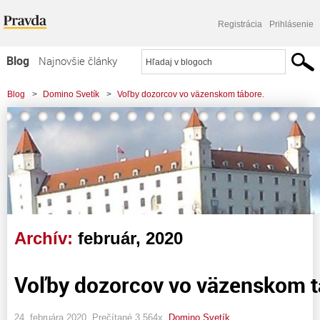
Registrácia
Prihlásenie
Blog
Najnovšie články
Najčítanejšie články
Blog
>
Domino Svetík
>
Voľby dozorcov vo väzenskom tábore.
Najkomentovanejšie články
Zoznam blogov
Komerčné blogy
Archív:
február, 2020
Voľby dozorcov vo väzenskom t
24. februára 2020, Prečítané 3 564x,
Domino Svetík