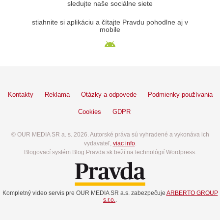
sledujte naše sociálne siete
stiahnite si aplikáciu a čítajte Pravdu pohodlne aj v
mobile
Kontakty
Reklama
Otázky a odpovede
Podmienky používania
Cookies
GDPR
© OUR MEDIA SR a. s. 2026. Autorské práva sú vyhradené a vykonáva ich
vydavateľ,
viac info
.
Blogovací systém Blog.Pravda.sk beží na technológií Wordpress.
Kompletný video servis pre OUR MEDIA SR a.s. zabezpečuje
ARBERTO GROUP
s.r.o.
.