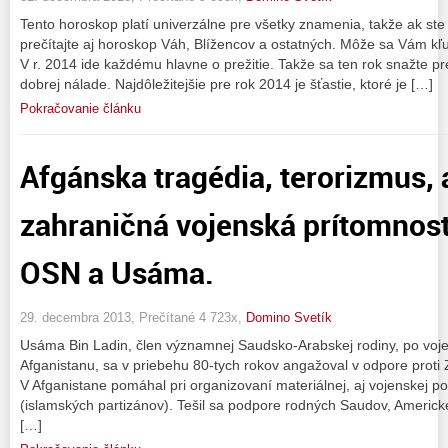
Tento horoskop platí univerzálne pre všetky znamenia, takže ak ste
prečítajte aj horoskop Váh, Blížencov a ostatných. Môže sa Vám kľud
V r. 2014 ide každému hlavne o prežitie. Takže sa ten rok snažte p
dobrej nálade. Najdôležitejšie pre rok 2014 je šťastie, ktoré je […]
Pokračovanie článku
Afgánska tragédia, terorizmus, 
zahraničná vojenská prítomnosť
OSN a Usáma.
29. decembra 2013, Prečítané 4 723x,
Domino Svetík
Usáma Bin Ladin, člen významnej Saudsko-Arabskej rodiny, po voje
Afganistanu, sa v priebehu 80-tych rokov angažoval v odpore proti
V Afganistane pomáhal pri organizovaní materiálnej, aj vojenskej
(islamských partizánov). Tešil sa podpore rodných Saudov, Americkej
[…]