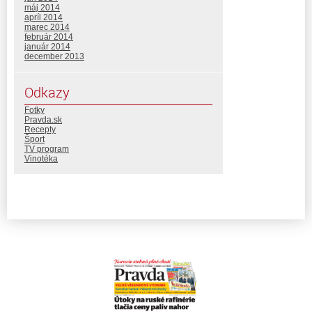
máj 2014
apríl 2014
marec 2014
február 2014
január 2014
december 2013
Odkazy
Fotky
Pravda.sk
Recepty
Šport
TV program
Vinotéka