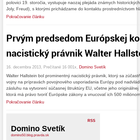
polovici 19. storočia, vystupuje naozaj plejáda známych historickýc
Joly, Freud), s ktorými prichádzame do kontaktu prostredníctvom h
Pokračovanie článku
Prvým predsedom Európskej ko
nacistický právnik Walter Hallst
16. decembra 2013, Prečítané 16 001x,
Domino Svetík
Walter Hallstein bol prominentný nacistický právnik, ktorý sa zúčast
vojny na prípravách povojnového usporiadania Európy pod nadvlá
zásluhu na vytvorení súčasnej štruktúry EU, včetne jeho originálnej
ktorá má právo tvoriť Európske zákony a vnucovať ich 500 milióno
Pokračovanie článku
RSS
Domino Svetík
domino50.blog.pravda.sk