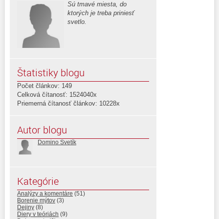
Sú tmavé miesta, do
ktorých je treba priniesť
svetlo.
Štatistiky blogu
Počet článkov: 149
Celková čítanosť: 1524040x
Priemerná čítanosť článkov: 10228x
Autor blogu
Domino Svetík
Kategórie
Analýzy a komentáre
(51)
Borenie mýtov
(3)
Dejiny
(8)
Diery v teóriách
(9)