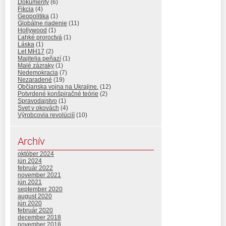
Dokumenty
(6)
Fikcia
(4)
Geopolitika
(1)
Globálne riadenie
(11)
Hollywood
(1)
Ľahké proroctvá
(1)
Láska
(1)
Let MH17
(2)
Majitelia peňazí
(1)
Malé zázraky
(1)
Nedemokracia
(7)
Nezaradené
(19)
Občianska vojna na Ukrajine.
(12)
Potvrdené konšpiračné teórie
(2)
Spravodajstvo
(1)
Svet v okovách
(4)
Výrobcovia revolúciíí
(10)
Archív
október 2024
jún 2024
február 2022
november 2021
jún 2021
september 2020
august 2020
jún 2020
február 2020
december 2018
november 2018