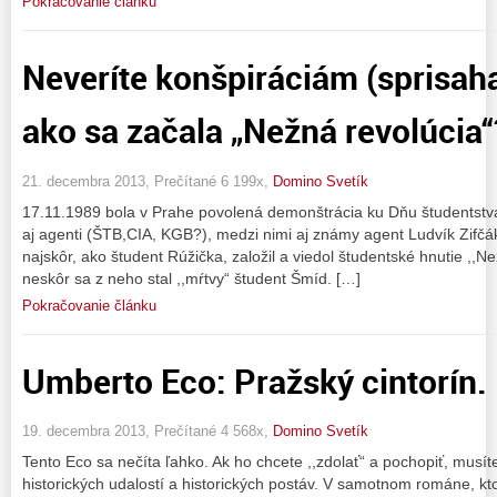
Pokračovanie článku
Neveríte konšpiráciám (sprisaha
ako sa začala „Nežná revolúcia“
21. decembra 2013, Prečítané 6 199x,
Domino Svetík
17.11.1989 bola v Prahe povolená demonštrácia ku Dňu študentstva
aj agenti (ŠTB,CIA, KGB?), medzi nimi aj známy agent Ludvík Zifčák
najskôr, ako študent Rúžička, založil a viedol študentské hnutie ,,N
neskôr sa z neho stal ,,mŕtvy“ študent Šmíd. […]
Pokračovanie článku
Umberto Eco: Pražský cintorín.
19. decembra 2013, Prečítané 4 568x,
Domino Svetík
Tento Eco sa nečíta ľahko. Ak ho chcete ,,zdolať“ a pochopiť, musí
historických udalostí a historických postáv. V samotnom románe, kt