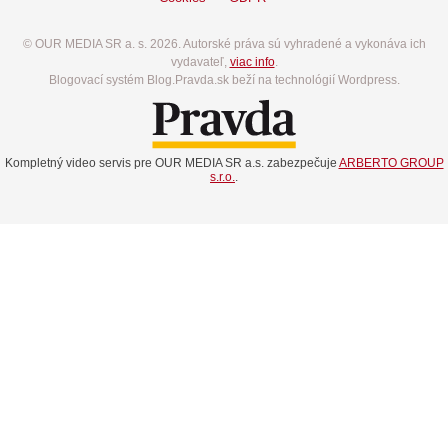
© OUR MEDIA SR a. s. 2026. Autorské práva sú vyhradené a vykonáva ich
vydavateľ,
viac info
.
Blogovací systém Blog.Pravda.sk beží na technológií Wordpress.
Kompletný video servis pre OUR MEDIA SR a.s. zabezpečuje
ARBERTO GROUP
s.r.o.
.