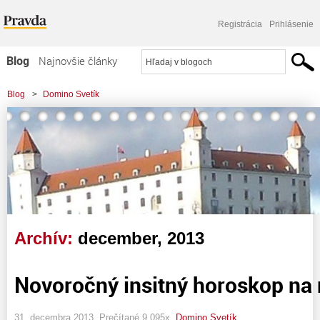
Registrácia
Prihlásenie
Blog
Najnovšie články
Najčítanejšie články
Blog
>
Domino Svetík
Najkomentovanejšie články
Zoznam blogov
Komerčné blogy
Archív:
december, 2013
Novoročný insitný horoskop na r
31. decembra 2013, Prečítané 9 095x,
Domino Svetík