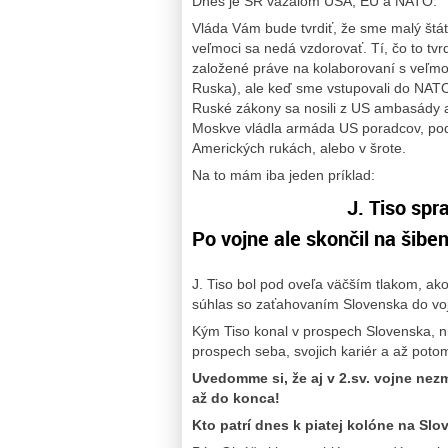
Dnes je SR vazalom USA, EU a NATO.
Vláda Vám bude tvrdiť, že sme malý štát
veľmoci sa nedá vzdorovať. Tí, čo to tv
založené práve na kolaborovaní s veľmo
Ruska), ale keď sme vstupovali do NAT
Ruské zákony sa nosili z US ambasády a 
Moskve vládla armáda US poradcov, pod
Amerických rukách, alebo v šrote.
Na to mám iba jeden príklad:
J. Tiso spravil zo Sl
Po vojne ale skončil na šiben
J. Tiso bol pod oveľa väčším tlakom, ak
súhlas so zaťahovaním Slovenska do voj
Kým Tiso konal v prospech Slovenska, ni
prospech seba, svojich kariér a až pot
Uvedomme si, že aj v 2.sv. vojne nezm
až do konca!
Kto patrí dnes k piatej kolóne na Sl