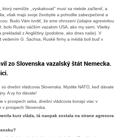
, ktorý nemôže ,,vyskakovať“ musí sa niekde začleniť, a
rdia, však majú svoje živobytie a pohodlie zabezpečené a
cou. Budú Vám tvrdiť, že sme ohrození (údajne agresivitou
O, bolo Rusko väčším vazalom USA, ako my sami. Všetky
prekladali z Angličtiny (podobne, ako dnes naše). V
 vedením G. Sachsa, Ruské firmy a médiá boli buď v
ovenska vazalský štát Nemecka.
ici.
o sú dnešní vládcovia Slovenska. Myslite NATO, keď dávate
ny. A vy ho dávate!
e v prospech seba, dnešní vládcovia konajú viac v
om v prospech Slovenska.
enila kurz vláda, tá naopak zostala na strane agresora
ovensku?