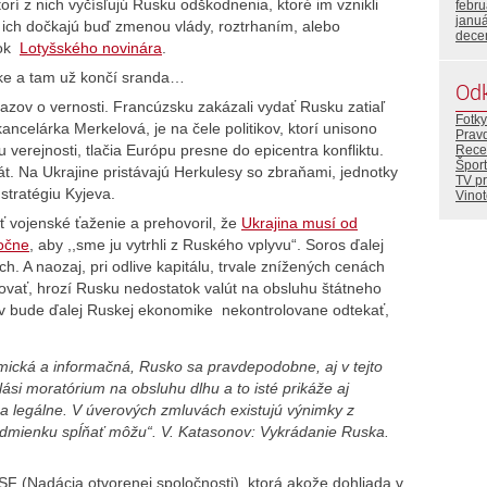
orí z nich vyčísľujú Rusku odškodnenia, ktoré im vznikli
febr
janu
 sa ich dočkajú buď zmenou vlády, roztrhaním, alebo
dece
nok
Lotyšského novinára
.
ike a tam už končí sranda…
Od
zov o vernosti. Francúzsku zakázali vydať Rusku zatiaľ
Fotky
ncelárka Merkelová, je na čele politikov, ktorí unisono
Prav
u verejnosti, tlačia Európu presne do epicentra konfliktu.
Rece
Šport
t. Na Ukrajine pristávajú Herkulesy so zbraňami, jednotky
TV p
stratégiu Kyjeva.
Vino
ť vojenské ťaženie a prehovoril, že
Ukrajina musí od
ročne
, aby ,,sme ju vytrhli z Ruského vplyvu“. Soros ďalej
h. A naozaj, pri odlive kapitálu, trvale znížených cenách
vať, hrozí Rusku nedostatok valút na obsluhu štátneho
rv bude ďalej Ruskej ekonomike nekontrolovane odtekať,
mická a informačná, Rusko sa pravdepodobne, aj v tejto
lási moratórium na obsluhu dlhu a to isté prikáže aj
a legálne. V úverových zmluvách existujú výnimky z
odmienku spĺňať môžu“. V. Katasonov: Vykrádanie Ruska.
F (Nadácia otvorenej spoločnosti), ktorá akože dohliada v