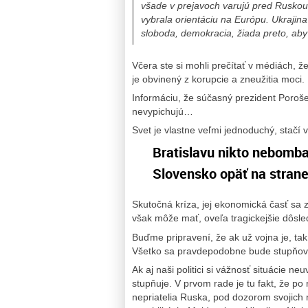
všade v prejavoch varujú pred Ruskou 
vybrala orientáciu na Európu. Ukrajin
sloboda, demokracia, žiada preto, aby
Včera ste si mohli prečítať v médiách, ž
je obvinený z korupcie a zneužitia moci.
Informáciu, že súčasný prezident Poroše
nevypichujú…
Svet je vlastne veľmi jednoduchý, stačí 
Bratislavu nikto nebombar
Slovensko opäť na strane
Skutočná kríza, jej ekonomická časť sa 
však môže mať, oveľa tragickejšie dôsle
Buďme pripravení, že ak už vojna je, tak
Všetko sa pravdepodobne bude stupňov
Ak aj naši politici si vážnosť situácie n
stupňuje. V prvom rade je tu fakt, že po
nepriatelia Ruska, pod dozorom svojich