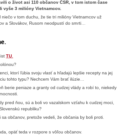
avili o život asi 110 občanov ČSR, v tom istom čase
li vyše 3 milióny Vietnamcov.
niečo v tom duchu, že tie tri milióny Vietnamcov už
hov a Slovákov, Rusom neodpustí do smrti…
ne.
ist
TU
.
 kolónou?
tenci, ktorí ľúbia svoju vlasť a hľadajú lepšie recepty na jej
ciu tohto typu? Nechcem Vám brať ilúzie…
ň berie peniaze a granty od cudzej vlády a robí to, niekedy
mocnosti.
ády pred ňou, sú a boli vo vazalskom vzťahu k cudzej moci,
 Slovenskú republiku?
 sa občanov, pretože vedeli, že občania by boli proti.
nda, opäť teda v rozpore s vôľou občanov.