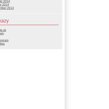
uár 2014
ár 2014
mber 2013
kazy
da.sk
pty
rogram
téka