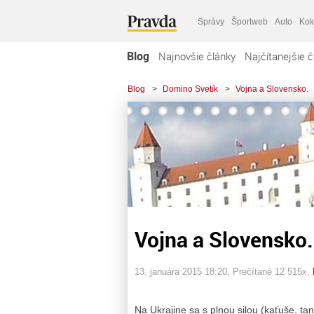
Správy
Športweb
Auto
Kok
Blog
Najnovšie články
Najčítanejšie č
Blog
>
Domino Svetík
>
Vojna a Slovensko.
Vojna a Slovensko.
13. januára 2015 18:20
, Prečítané 12 515x,
Na Ukrajine sa s plnou silou (kaťuše, tan