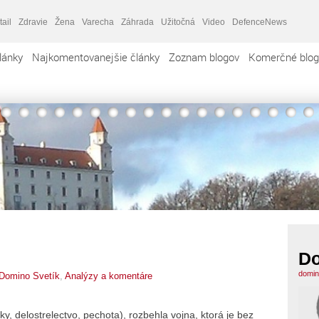
tail
Zdravie
Žena
Varecha
Záhrada
Užitočná
Video
DefenceNews
lánky
Najkomentovanejšie články
Zoznam blogov
Komerčné blog
Do
domin
Domino Svetík
,
Analýzy a komentáre
ky, delostrelectvo, pechota), rozbehla vojna, ktorá je bez