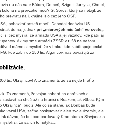
enovia ( u nás napr.Bútora, Demeš, Szigeti, Jurzyca, Chmel,
a kolóna na prevzatie moci? G. Soros, ktorý sa netajil, že
ho prevratu na Ukrajine išlo cez jeho OSF.
 USA ,,pobozkať prsteň moci“. Dohodol dodávku US
 jednak doma, jednak
pri ,,mierových misiách“ vo svete
„.
i si tiež myslia, že armádu USA a jej vazalov, kde patrí aj
okupantov. Ak my sme armádu ZSSR v r. 68 na našom
dôvod máme si myslieť, že v Iraku, kde zabili spojenecké
 AFG, kde zabili do 150 tis. Afgáncov, nás považujú za
obilizácie.
00 tis. Ukrajincov! A to znamená, že sa nejde hrať o
vik. To znamená, že vojna naberá na obrátkach a
a zastaviť sa chcú až na hranici s Ruskom, ak vôbec. Kým
 Ukrajinca“, budiž. Ale čo sa stane, ak Donbas bude
ako vazal USA, začne poskytovať nielen svoje územie, ale
to tak dávno, čo bol bombardovaný Kramators a Slavjansk a
mysleli si, že sa ich to netýka…