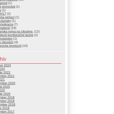
ywood
(1)
é proroctvá
(1)
a
(1)
MH17
(2)
elia peňazí
(1)
 zázraky
(1)
mokracia
(7)
radené
(19)
nska vojna na Ukrajine.
(12)
dené konšpiračné teórie
(2)
vodajstvo
(1)
 v okovách
(4)
covia revolúciíí
(10)
hív
ber 2024
2024
uár 2022
mber 2021
2021
ember 2020
st 2020
2020
uár 2020
mber 2018
mber 2018
ember 2018
ár 2018
mber 2017