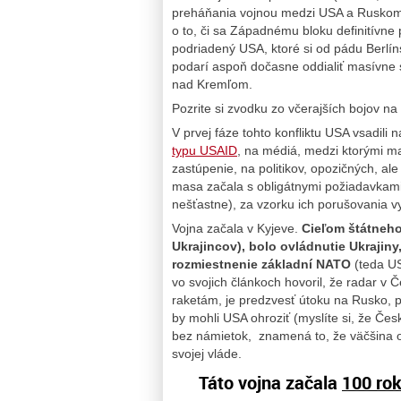
preháňania vojnou medzi USA a Ruskom o
o to, či sa Západnému bloku definitívne 
podriadený USA, ktoré si od pádu Berlín
podarí aspoň dočasne oddialiť masívne s
nad Kremľom.
Pozrite si zvodku zo včerajších bojov 
V prvej fáze tohto konfliktu USA vsadili n
typu USAID
, na médiá, medzi ktorými m
zastúpenie, na politikov, opozičných, al
masa začala s obligátnymi požiadavkami,
nešťastne), za vzorku ich porušovania 
Vojna začala v Kyjeve.
Cieľom štátneho
Ukrajincov), bolo ovládnutie Ukrajiny,
rozmiestnenie základní NATO
(teda US
vo svojich článkoch hovoril, že radar v
raketám, je predzvesť útoku na Rusko, 
by mohli USA ohroziť (myslíte si, že Českí
bez námietok, znamená to, že väčšina o
svojej vláde.
Táto vojna začala
100 rok