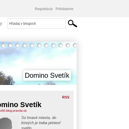
Registrácia
Prihlásenie
y
Domino Svetík
RSS
mino Svetík
o50.blog.pravda.sk
Sú tmavé miesta, do
ktorých je treba priniesť
svetlo.