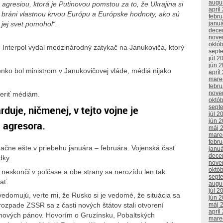
augu
agresiou, ktorá je Putinovou pomstou za to, že Ukrajina si
apríl
a bráni vlastnou krvou Európu a Európske hodnoty, ako sú
febr
 jej svet pomohol“
.
janu
dece
nove
októ
e Interpol vydal medzinárodný zatykač na Janukoviča, ktorý
sept
júl 2
jún 
nko bol ministrom v Janukovičovej vláde, médiá nijako
apríl
mare
febr
nove
veriť médiám.
októ
duje, ničmenej, v tejto vojne je
sept
júl 2
jún 
 agresora.
máj 
mare
febr
začne ešte v priebehu januára – februára. Vojenská časť
janu
dece
dky.
nove
októ
 neskončí v polčase a obe strany sa nerozídu len tak.
sept
ať.
augu
júl 2
euvedomujú, verte mi, že Rusko si je vedomé, že situácia sa
jún 
 rozpade ZSSR sa z časti nových štátov stali otvorení
máj 
apríl
 nových pánov. Hovorím o Gruzínsku, Pobaltských
mare