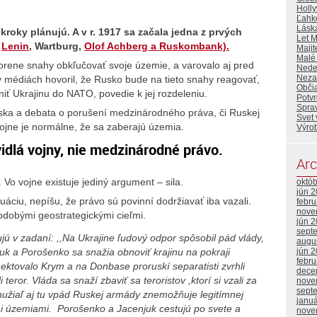
Holl
Ľahk
Lásk
 plánujú. A v r. 1917 sa začala jedna z prvých
Let 
,
Lenin
, Wartburg,
Olof Achberg a Ruskombank).
Majit
Malé
orene snahy obkľučovať svoje územie, a varovalo aj pred
Nede
Neza
médiách hovoril, že Rusko bude na tieto snahy reagovať,
Občia
iť Ukrajinu do NATO, povedie k jej rozdeleniu.
Potvr
Spra
ska a debata o porušení medzinárodného práva, či Ruskej
Svet
 vojne je normálne, že sa zaberajú územia.
Výrob
avidlá vojny, nie medzinárodné právo.
Arc
. Vo vojne existuje jediný argument – sila.
októ
jún 
ciu, nepíšu, že právo sú povinní dodržiavať iba vazali.
febr
nove
hodobými geostrategickými cieľmi.
jún 
sept
ujú v zadaní:
,,Na Ukrajine ľudový odpor spôsobil pád vlády,
augu
k a Porošenko sa snažia obnoviť krajinu na pokraji
jún 
febr
tovalo Krym a na Donbase proruskí separatisti zvrhli
dece
eror. Vláda sa snaží zbaviť sa teroristov ,ktorí si vzali za
nove
sept
hužiaľ aj tu vpád Ruskej armády znemožňuje legitímnej
janu
i územiami. Porošenko a Jacenjuk cestujú po svete a
nove