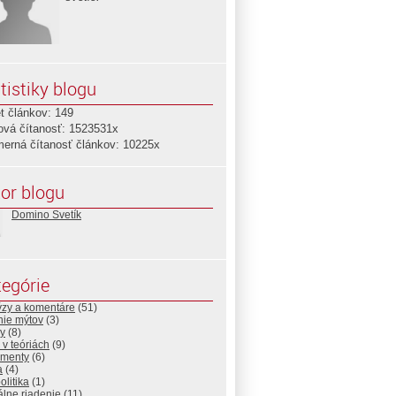
tistiky blogu
t článkov: 149
ová čítanosť: 1523531x
merná čítanosť článkov: 10225x
or blogu
Domino Svetík
egórie
ýzy a komentáre
(51)
nie mýtov
(3)
ny
(8)
 v teóriách
(9)
menty
(6)
a
(4)
litika
(1)
lne riadenie
(11)