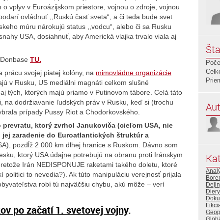
 vplyv v Euroázijskom priestore, vojnou o zdroje, vojnou
podarí ovládnuť ,,Ruskú časť sveta“, a či teda bude svet
skeho múru nárokujú status ,,vodcu“, alebo či sa Rusku
nahy USA, dosiahnuť, aby Americká vlajka trvalo viala aj
Šta
na Donbase
TU.
Poče
Celk
a prácu svojej piatej kolóny, na
mimovládne organizácie
Prie
ajú v Rusku, US mediálni magnáti celkom slušné
e aj tých, ktorých majú priamo v Putinovom tábore. Celá táto
 na dodržiavanie ľudských práv v Rusku, keď si (trochu
Aut
vybrala prípady Pussy Riot a Chodorkovského.
 prevratu, ktorý zvrhol Janukoviča (cieľom USA, nie
 jej zaradenie do Euroatlantických štruktúr a
A), pozdĺž 2 000 km dlhej hranice s Ruskom. Dávno som
 Česku, ktorý USA údajne potrebujú na obranu proti Iránskym
Kat
pretože Irán NEDISPONUJE raketami takého doletu, ktoré
Anal
 politici to nevedia?). Ak túto manipuláciu verejnosť prijala
Bore
byvateľstva robí tú najväčšiu chybu, akú môže – verí
Deji
Diery
Doku
Fikci
ov po začatí 1. svetovej vojny
.
Geopo
Globá