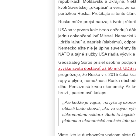
republikách, Moldavsku a Ukrajine. Niekt
kvôli Sovietskej ,,okupácii“ a veria, že
porážkou Ruska. Prečítajte si tento člá
Rusko môže prejsť naozaj k tvrdej rétor
USA sa v prvom kole tvrdo dožadujú dôka
jednu dokončenú loď Mistral. Nemecká ka
,,držia lajnu“ a napriek (slabému), odpor
Nemecko ešte nie je úplne suverénny štá
NATO a tajné služby USA riadia výcvik a 
Geostratég Soros prišiel osobne podpori
zvyšku sveta dostávať až 50 mld. UDS 
prognózuje, že Rusko v r. 2015 čaká krac
ropy a plynu, nemožnosti Ruska obchodo
dlhu. Peniaze sú krvou ekonomiky. Ak k
hrozí ,,pacientovi“ kolaps.
,,Ale keďže je vojna, navyše aj ekono
oblasti bude chovať, ako vo vojne: vyh
súkromnému sektoru. Bude to logické 
platenia a ekonomické sankcie túto p
Viete, kto je duchovným vodcom siete OS