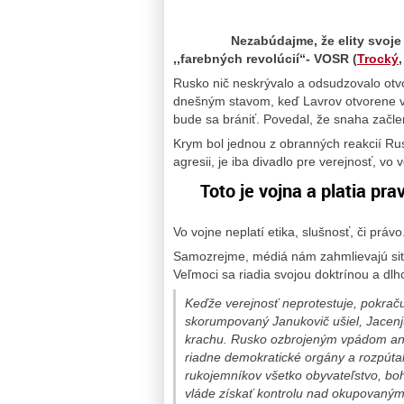
Nezabúdajme, že elity svoje kroky
,,farebných revolúcií“- VOSR (
Trocký
Rusko nič neskrývalo a odsudzovalo otv
dnešným stavom, keď Lavrov otvorene v 
bude sa brániť. Povedal, že snaha začlen
Krym bol jednou z obranných reakcií Ru
agresii, je iba divadlo pre verejnosť, vo
Toto je vojna a platia pr
Vo vojne neplatí etika, slušnosť, či právo
Samozrejme, médiá nám zahmlievajú situá
Veľmoci sa riadia svojou doktrínou a dl
Keďže verejnosť neprotestuje, pokrač
skorumpovaný Janukovič ušiel, Jacenju
krachu. Rusko ozbrojeným vpádom anek
riadne demokratické orgány a rozpútali t
rukojemníkov všetko obyvateľstvo, bo
vláde získať kontrolu nad okupovaným