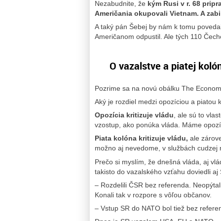
Nezabudnite, že
kým Rusi v r. 68 pripr
Američania okupovali Vietnam. A zabi
A taký pán Šebej by nám k tomu povedal 
Američanom odpustil. Ale tých 110 Čec
O vazalstve a piatej koló
Pozrime sa na novú obálku The Econom
Aký je rozdiel medzi opozíciou a piatou
Opozícia kritizuje vládu
, ale sú to vlas
vzostup, ako ponúka vláda. Máme opozí
Piata kolóna kritizuje vládu,
ale zárove
možno aj nevedome, v službách cudzej 
Prečo si myslím, že dnešná vláda, aj vl
takisto do vazalského vzťahu doviedli aj
– Rozdelili ČSR bez referenda. Neopýtali
Konali tak v rozpore s vôľou občanov.
– Vstup SR do NATO bol tiež bez refere