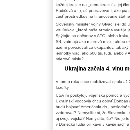
každej krajine na ,,demokraciu“ a jej čl
Radičová a i.), sú pripravovaní, ako piat
časť prostriedkov na financovanie štátne
Slovenský minister vojny Glváč išiel do
vrtuľníkov, ,,ktoré naša armáda využije
Spýtajte sa občanov v AFG, alebo Iraku, č
SR, vnímajú ako mierovú misiu, alebo 
území považovali za okupantov, tak aký 
jednotky viac, ako 600 tis. ľudí, alebo v
mierovú misiu?
Ukrajina začala 4. vlnu m
V tomto roku chce mobilizovať spolu až 2
fazuľky.
USA im poskytujú vojenskú pomoc a výc
Ukrajinskí vodcovia chcú dobyť Donbas 
budú bojovať Američania do ,,posledného
vzdorovať? Nemyslíte si, že Slovensko, 
aj svoje vojská? Nemyslíte, čo? Nie je 
v Donecku ľudia pili kávu v kaviarňach a 