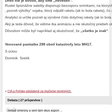
Dnes nie je dôvod, aby sme ,,nevedeli“.
US
Ruské špionážne satelity disponujú bezosporu snímkami, na ktorýc
,,pozreli výložky“ vojaka, ktorý odpálil raketu (ak to bola raketa), čo 
Analytici si určite pozreli aj výrobné číslo dotyčnej rakety (ak to bola
Aký je teda dôvod, že vidíme iba animáciu a nie skutočný priebeh ú
Dôvodom môže byť napríklad aj skutočnosť, že
,,všetko je inak“
.
Venované pamiatke 298 obetí katastrofy letu MH17.
S úctou
Dominik Svetík
«
CIA a Poľsko odsúdené za mučenie nevinných.
Debata ( 27 príspevkov )
nebud smiesny a sem tam skus aspon ...