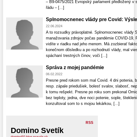
– B9-0475/2021 Evropský parlament předložený v 
řádu – [...]
Splnomocnenec vlády pre Covid: Výsl
22.06.2024
A to rozsudky právoplatné. Splnomocnenec vlády S
manažovania zdrojov počas pandémie COVID-19, Pet
vidíte v riadku nad jeho menom. Má zozbierať faktog
konečnom dôsledku a po rozhodnutí vlády, mal vi
spáchaní trestných činov, voči [...]
Správa z mojej pandémie
06.02.2022
Presne pred rokom som mal Covid. 4 dni potenia, bez
resp. zápale priedušiek, bolesť svalov, slabosť, 
k tomu rešpekt. Presne po roku som prekonal Omicr
bez teploty, jedna, dve noci potenie, sople, štekle
konzultoval som to s mojou lekárkou, [...]
RSS
Domino Svetík
domino50.blog.pravda.sk