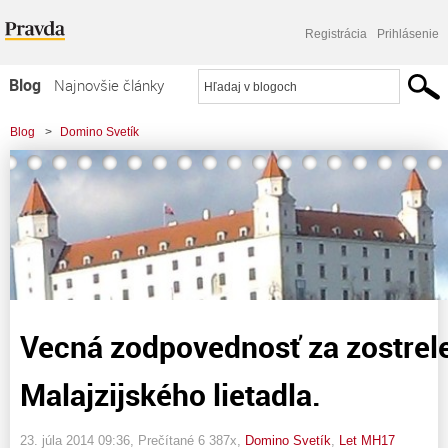
Registrácia
Prihlásenie
Blog
Najnovšie články
Najčítanejšie články
Blog
>
Domino Svetík
Najkomentovanejšie články
>
Vecná zodpovednosť za zostrelenie Malajzijského lietadla.
Zoznam blogov
Komerčné blogy
Vecná zodpovednosť za zostrel
Malajzijského lietadla.
23. júla 2014 09:36
, Prečítané 6 387x,
Domino Svetík
,
Let MH17