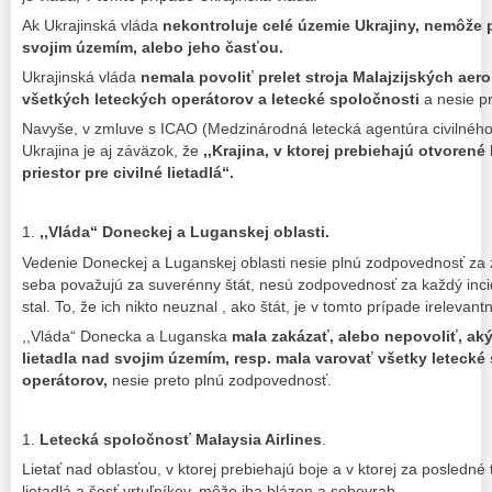
Ak Ukrajinská vláda
nekontroluje celé územie Ukrajiny, nemôže po
svojim územím, alebo jeho časťou.
Ukrajinská vláda
nemala povoliť prelet stroja Malajzijských aerol
všetkých leteckých operátorov a letecké spoločnosti
a nesie p
Navyše, v zmluve s ICAO (Medzinárodná letecká agentúra civilného le
Ukrajina je aj záväzok, že
,,Krajina, v ktorej prebiehajú otvorené
priestor pre civilné lietadlá“.
1.
,,Vláda“ Doneckej a Luganskej oblasti.
Vedenie Doneckej a Luganskej oblasti nesie plnú zodpovednosť za z
seba považujú za suverénny štát, nesú zodpovednosť za každý inci
stal. To, že ich nikto neuznal , ako štát, je v tomto prípade irelevant
,,Vláda“ Donecka a Luganska
mala zakázať, alebo nepovoliť, aký
lietadla nad svojim územím, resp. mala varovať všetky letecké
operátorov,
nesie preto plnú zodpovednosť.
1.
Letecká spoločnosť Malaysia Airlines
.
Lietať nad oblasťou, v ktorej prebiehajú boje a v ktorej za posledné tr
lietadlá a šesť vrtuľníkov, môže iba blázon a sebevrah.