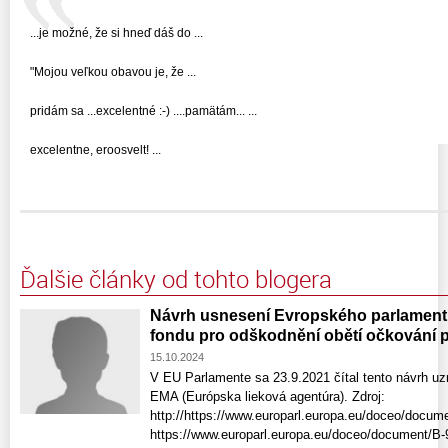
...je možné, že si hneď dáš do ...
"Mojou veľkou obavou je, že ...
pridám sa ...excelentné :-) ....pamätám... ...
excelentne, eroosvelt! ...
Ďalšie články od tohto blogera
Návrh usnesení Evropského parlamentu
fondu pro odškodnění obětí očkování 
15.10.2024
V EU Parlamente sa 23.9.2021 čítal tento návrh uzn
EMA (Európska lieková agentúra). Zdroj:
http://https://www.europarl.europa.eu/doceo/docu
https://www.europarl.europa.eu/doceo/document/B