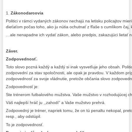
1.
Zákonodarcovia
Politici v rámci vydaných zákonov nechajú na letisku policajtov mie
dieťaťom počas toho, ako ju nútia ochutnať z fľaše s cumlíkom čaj,
…ale nenapadne ich vydať zákon, alebo predpis, zakazujúci lietať
Záver.
Zodpovednosť.
Toto slovo pozná každý a každý si inak vysvetľuje jeho obsah. Politic
zodpovední za stav spoločnosti, ale opak je pravdou. V každom príp
zodpovednosť za svoje vládnutie, pretože občania slovo zodpoved
Zodpovednosť je:
Ste trénerom futbalového mužstva. Vaše mužstvo v rozhodujúcej chv
Váš najlepší hráč ju ,,zahodí“ a Vaše mužstvo prehrá.
Zodpovedný je tréner, napriek tomu, že on tú penaltu nekopal, pret
resp., aby odstúpil.
To je zodpovednosť.