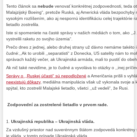
Tento článok sa
nebude
venovať konkrétnej zodpovednosti, teda otá
Malajzijský Boeing“, pretože Ruská, aj Americká vláda bezpochyby 
vysokým rozlíšením, ako aj nespornú identifikáciu celej trajektórie ra
lietadlo zostrelila.
Iste si spomeniete na časté správy v našich médiách o tom, ako ,,J
vystrelili raketu zo svojho územia“.
Prečo dnes z jednej, alebo druhej strany už dávno nemáme takéto 
čudné:,,Ak to urobili ,,separatisti“ z Donecka, US satelity nám to mo
správach každý večer, ak Ukrajinská armáda, mali to pustiť do obeh
Ak nič také nevidíme, je to čudné a vyvoláva to otázky o ,,inej príčin
Správy o ,,Ruskej účasti“ sú nepodložené
a Američania prišli s vyhl
neexistujú dôkazy
, mediálna manipulácia však už vykonala svoje a
spýtal, kto zostrelil Malajské lietadlo, všetci ,,už vedeli“, že Rusi.
Zodpovední za zostrelené lietadlo v prvom rade.
1.
Ukrajinská republika – Ukrajinská vláda.
Za vzdušný priestor nad suverénnym štátom zodpovedá konkrétny štá
je vláda, v tomto prípade Ukrajinská vláda.