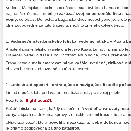
Vedenie Malajskej leteckej spoločnosti musí byť teda banda nekomp
najmenšie, čo mali urobiť, je
zakázať svojmu personálu lietať n
vojny,
čo oblasť Donecka a Luganska dnes nepochybne je, preto je
plne zodpovedné za túto tragédiu, nech to znie akokoľvek tvrdo.
1.
Vedenie Amsterdamského letiska, vedenie letiska v Kuala L
Amsterdamské letisko vysielalo a letisko Kuala Lumpur prijímalo let, 
Dispečeri vedeli o trase a boli informovaní o vojne, ktorá prebieha n
Trasa lietadla
mala smerovať mimo vyššie uvedené, rizikové obl
obidvoch letísk zodpovedné za túto katastrofu.
1.
Letiská a dispečeri kontrolujúce a navigujúce lietadlo počas
Lietadlo počas letu podáva automatické správy o svojej polohe.
Pozrite tu:
flightradar24
.
Každé letisko na trase, každý dispečer má
vedieť a varovať, resp
zóny.
Objavili sa dokonca správy, že niekto zmenil trasu letu priam
,,Riadiaca veža“, ktorá
povolila, nezakázala, alebo dokonca navi
je priamo zodpovedná za túto katastrofu.