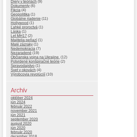
Diery v teóriách
(9)
Dokumenty
(6)
Fikcia
(4)
Geopolitika
(1)
Globálne riadenie
(11)
Hollywood
(1)
Ľahké proroctvá
(1)
Láska
(1)
Let MH17
(2)
Majitelia peňazí
(1)
Malé zázraky
(1)
Nedemokracia
(7)
Nezaradené
(19)
Občianska vojna na Ukrajine.
(12)
Potvrdené konšpiračné teórie
(2)
Spravodajstvo
(1)
Svet v okovách
(4)
Výrobcovia revolúciíí
(10)
Archív
október 2024
jún 2024
február 2022
november 2021
jún 2021
september 2020
august 2020
jún 2020
február 2020
december 2018