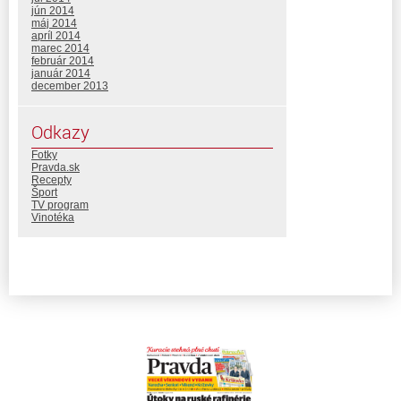
jún 2014
máj 2014
apríl 2014
marec 2014
február 2014
január 2014
december 2013
Odkazy
Fotky
Pravda.sk
Recepty
Šport
TV program
Vinotéka