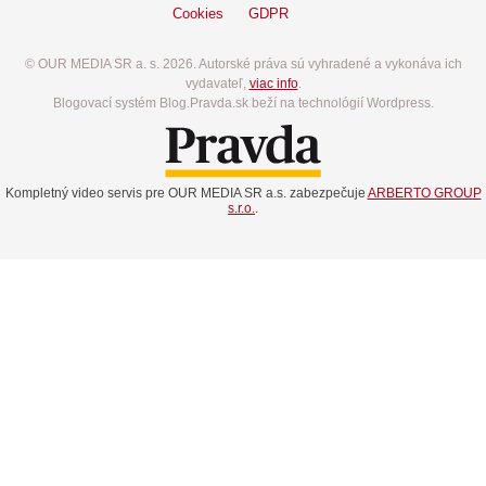
Cookies
GDPR
© OUR MEDIA SR a. s. 2026. Autorské práva sú vyhradené a vykonáva ich
vydavateľ,
viac info
.
Blogovací systém Blog.Pravda.sk beží na technológií Wordpress.
Kompletný video servis pre OUR MEDIA SR a.s. zabezpečuje
ARBERTO GROUP
s.r.o.
.