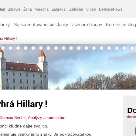
tail
Zdravie
Žena
Varecha
Záhrada
Užitočná
Video
DefenceNews
lánky
Najkomentovanejšie články
Zoznam blogov
Komerčné blog
á Hillary !
rá Hillary !
Do
domin
Domino Svetík
,
Analýzy a komentáre
onci kľudne dajte svoj tip.
 stelesňuje všetky jeho znaky. Je pokračovateľkou