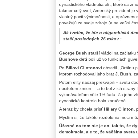
dynastického vládnutia elít, ktoré sa zm
takmer celý svet, Americký prezident je 
vlastný pocit výnimočnosti, a oprávneno
považujú za svoje zdroje (a na veľkú čas
Ak tvrdím, že ide o oligarchickú d
stačí posledných 26 rokov :
George Bush starší
vládol na začiatku 
Bushove deti
boli už vo funkciách guve
Po
Billovi Clintonovi
obsadil ,,Orálnu 
ktorom rozhodoval jeho brat
J. Bush
, z
Potom elity naozaj prekvapili – svetu dod
nositeľom zmien – a to bol z ich strany
vykonávateľom vôle 1% ľudu. Za jeho v
dynastická kontrola bola zaručená.
A teraz by chcela prísť
Hillary Clinton
, 
Myslím si, že takéto rozdelenie moci mô
Úžasné na tom nie je ani tak to, že 
demokracia, ale to, že väčšina sveta 