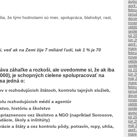
augu
apríl
febr
janu
dia, že tými hodnotami sú mier, spolupráca, blahobyt, rast,
dece
nove
októ
sept
júl 2
jún 
apríl
mare
 veď ak na Zemi žije 7 miliárd ľudí, tak 1 % je 70
febr
nove
októ
sept
dáva záhaľke a rozkoši, ale
uvedomme si, že ak iba
júl 2
jún 
00 000), je schopných cielene spolupracovať
na
máj 
sa jedná o:
mare
febr
ov v rozhodujúcich štátoch, kontrolu tajných služieb,
janu
dece
nove
rolu rozhodujúcich médií a agentúr
októ
tvo, históriu a školstvo
sept
augu
priaznencov cez školstvo a NGO (napríklad Sorosove,
júl 2
ácie, školy a inštitúty)
jún 
máj 
ácie a štáty a cez kontrolu pôdy, potravín, ropy, uhlia,
apríl
mare