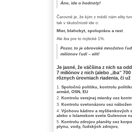
Áno, ide o hodnoty!
Čarovné je, že kým z médií nám elity tvr
tak v skutočnosti ide o:
Mier, blahobyt, spoluprácu a rast
.
Ale iba pre to mýtické 1%.
Pozor, to je obrovské množstvo ľudí,
miliónov ľudí – elít!
Je jasné, že väčšina z nich sa od
7 miliónov z nich (alebo ,,iba“ 7
rôznych úrovniach riadenia, či už 
Spoločnú politiku, kontrolu politik
armád, OSN, EU
Kontrolu verejnej mienky cez kont
Kontrolu svetonázoru cez nábožens
Výchovu kádrov a myšlienkových s
alebo v Islamskom svete Gulenove nad
Kontrolu zdrojov planéty cez korpor
plynu, vody, ľudských zdrojov,