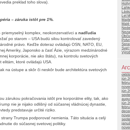
evedia preklad toho slova).
Holl
Ľahk
Lásk
Let 
mpéria – záruka istôt pre 1%.
Majit
Malé
Nede
Neza
o – priemyselný komplex, neokonzervatívci a
nadľudia
Občia
 bežať po starom – USA budú silou kontrolovať zavedený
Potvr
Spra
inárodné právo. Keďže doteraz ovládajú OSN, NATO, EU,
Svet
nej Ameriky, Japonsko a časť Ázie, výrazom medzinárodné
Výrob
ej korporácie, nie ako štátu), na kontrolu svetových
st elitám, ktoré ovládajú USA.
Arc
šak na ústupe a skôr či neskôr bude architektúra svetových
októ
jún 
febr
nove
jún 
sept
u zárukou pokračovania istôt pre korporátne elity, tak, ako
augu
jún 
rump nie je nijako odlišný od súčasnej vládnúcej dynastie,
febr
tedy predstavuje určité riziko.
dece
nove
ej strany Trumpa podporovať nemienia. Táto situácia a celý
sept
janu
dnutie do súčasnej svetovej politiky.
nove