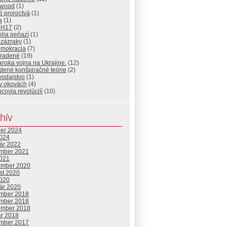
ywood
(1)
é proroctvá
(1)
a
(1)
MH17
(2)
elia peňazí
(1)
 zázraky
(1)
mokracia
(7)
radené
(19)
nska vojna na Ukrajine.
(12)
dené konšpiračné teórie
(2)
vodajstvo
(1)
 v okovách
(4)
covia revolúciíí
(10)
hív
ber 2024
2024
uár 2022
mber 2021
2021
ember 2020
st 2020
2020
uár 2020
mber 2018
mber 2018
ember 2018
ár 2018
mber 2017