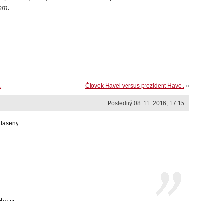
kom.
.
Človek Havel versus prezident Havel.
»
Posledný 08. 11. 2016, 17:15
aseny ...
...
i… ...